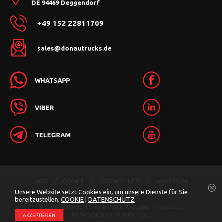
DE 94469 Deggendorf
+49 152 22811709
sales@donautrucks.de
WHATSAPP
VIBER
TELEGRAM
AGB
COOKIE
DATENSCHUTZ
IMPRESSUM
Unsere Website setzt Cookies ein, um unsere Dienste für Sie
Besucher:
5956718
bereitzustellen.
COOKIE
|
DATENSCHUTZ
© 2026 Alle Rechte vorbehaltent. Donau Trucks Ltd.
Web design by
SP Vision Ltd.
АKZEPTIEREN