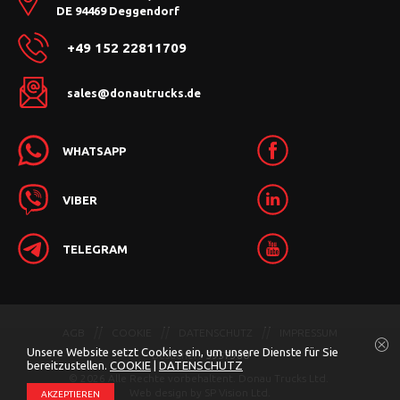
DE 94469 Deggendorf
+49 152 22811709
sales@donautrucks.de
WHATSAPP
VIBER
TELEGRAM
AGB
COOKIE
DATENSCHUTZ
IMPRESSUM
Unsere Website setzt Cookies ein, um unsere Dienste für Sie
Besucher:
5957380
bereitzustellen.
COOKIE
|
DATENSCHUTZ
© 2026 Alle Rechte vorbehaltent. Donau Trucks Ltd.
Web design by
SP Vision Ltd.
АKZEPTIEREN