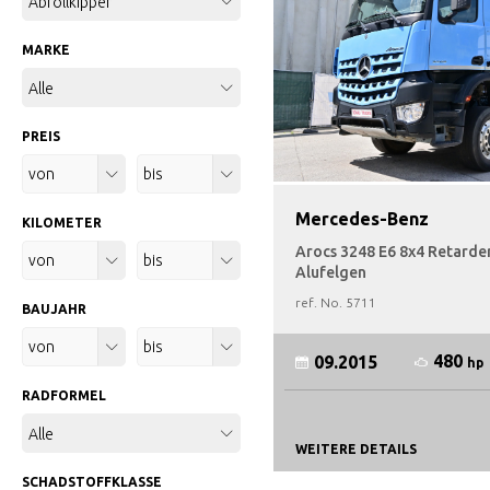
Abrollkipper
MARKE
Alle
PREIS
Alle
Alle
Mercedes-Benz
KILOMETER
Arocs 3248 E6 8x4 Retarder
Alle
Alle
Alufelgen
ref. No.
5711
BAUJAHR
Alle
Alle
480
09.2015
hp
RADFORMEL
Alle
WEITERE DETAILS
SCHADSTOFFKLASSE