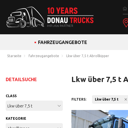
FAHRZEUGANGEBOTE
Starseite
fahrzeugangebote
Lkw über 7,5 t Abrollkipper
Lkw über 7,5 t 
DETAILSUCHE
CLASS
FILTERS:
Lkw über 7,5 t
Lkw über 7,5 t
KATEGORIE