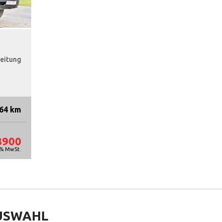
reitung
64 km
8900
9% MwSt.
USWAHL