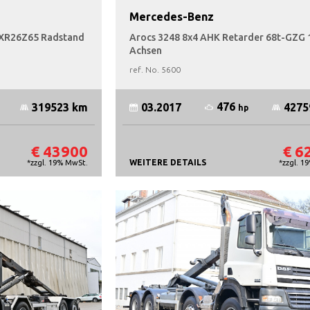
Mercedes-Benz
B XR26Z65 Radstand
Arocs 3248 8x4 AHK Retarder 68t-GZG 
Achsen
ref. No.
5600
476
319523 km
03.2017
4275
hp
€ 43900
€ 6
WEITERE DETAILS
*zzgl. 19% MwSt.
*zzgl. 1