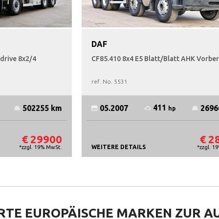
DAF
drive 8x2/4
CF85.410 8x4 E5 Blatt/Blatt AHK Vorbe
ref. No.
5531
411
502255 km
05.2007
2696
hp
€ 29900
€ 2
WEITERE DETAILS
*zzgl. 19% MwSt.
*zzgl. 1
RTE EUROPÄISCHE
MARKEN ZUR A