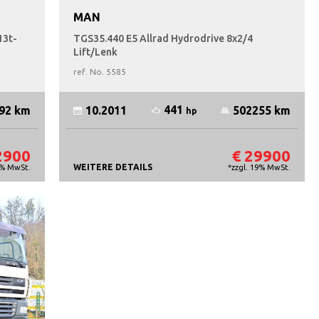
MAN
13t-
TGS35.440 E5 Allrad Hydrodrive 8x2/4
Lift/Lenk
ref. No.
5585
441
92 km
10.2011
502255 km
hp
2900
€ 29900
WEITERE DETAILS
9% MwSt.
*zzgl. 19% MwSt.