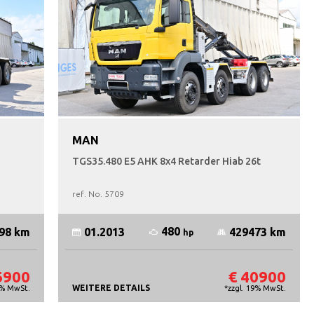
MAN
TGS35.480 E5 AHK 8x4 Retarder Hiab 26t
ref. No.
5709
480
98 km
01.2013
429473 km
hp
6900
€ 40900
WEITERE DETAILS
9% MwSt.
*zzgl. 19% MwSt.