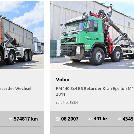
Volvo
etarder Wechsel
FM440 8x4 E5 Retarder Kran Epsilon M
2011
ref. No.
5684
441
574817 km
08.2007
4345
hp