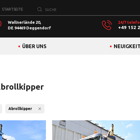
STARTSEITE
Wallnerlände 20,
24/7 telefo
+49 152 
DE 94469 Deggendorf
ÜBER UNS
NEUIGKEI
Abrollkipper
Abrollkipper