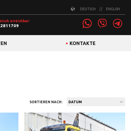
DEUTSCH
ENGLISH
nisch erreichbar:
22811709
TEN
KONTAKTE
SORTIEREN NACH:
DATUM