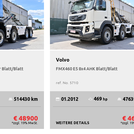
Volvo
 Blatt/Blatt
FMX460 E5 8x4 AHK Blatt/Blatt
ref. No.
5710
469
514430 km
01.2012
4763
hp
€ 48900
€ 4
WEITERE DETAILS
*zzgl. 19% MwSt.
*zzgl. 1