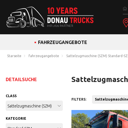
FAHRZEUGANGEBOTE
Starseite
fahrzeugangebote
Sattelzugmaschine (SZM) Standard-S
Sattelzugmasch
DETAILSUCHE
CLASS
FILTERS:
Sattelzugmaschin
Sattelzugmaschine (SZM)
KATEGORIE