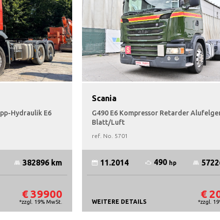
Scania
ipp-Hydraulik E6
G490 E6 Kompressor Retarder Alufelge
Blatt/Luft
ref. No.
5701
490
382896 km
11.2014
5722
hp
€ 39900
€ 2
WEITERE DETAILS
*zzgl. 19% MwSt.
*zzgl. 1