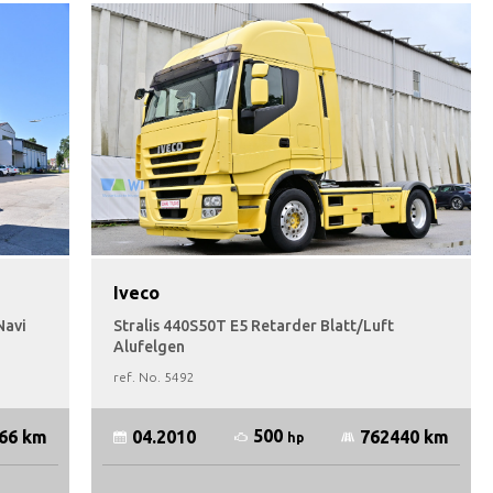
Iveco
Navi
Stralis 440S50T E5 Retarder Blatt/Luft
Alufelgen
ref. No.
5492
500
66 km
04.2010
762440 km
hp