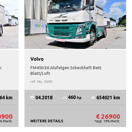
Volvo
n
FM450 E6 Alufelgen Scheckheft Bett
Blatt/Luft
ref. No.
5690
460
64 km
04.2018
654021 km
hp
0900
€ 26900
WEITERE DETAILS
9% MwSt.
*zzgl. 19% MwSt.