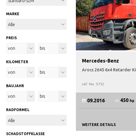
Standard-SZM
MARKE
Alle
PREIS
Alle
Alle
Mercedes-Benz
KILOMETER
Arocs 2645 6x4 Retarder K
Alle
Alle
ref. No.
5732
BAUJAHR
Alle
Alle
450
09.2016
hp
RADFORMEL
Alle
WEITERE DETAILS
SCHADSTOFFKLASSE