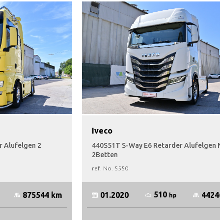
Iveco
 Alufelgen 2
440S51T S-Way E6 Retarder Alufelgen 
2Betten
ref. No.
5550
510
875544 km
01.2020
4424
hp