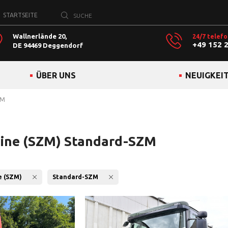
STARTSEITE
Wallnerlände 20,
24/7 telefo
+49 152 
DE 94469 Deggendorf
ÜBER UNS
NEUIGKEI
ZM
ine (SZM) Standard-SZM
e (SZM)
Standard-SZM