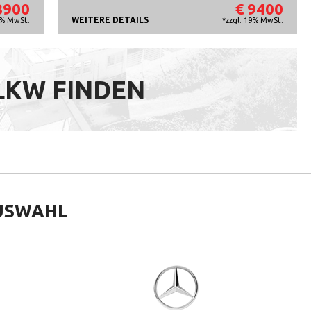
8900
€ 9400
WEITERE DETAILS
9% MwSt.
*zzgl. 19% MwSt.
 LKW FINDEN
USWAHL