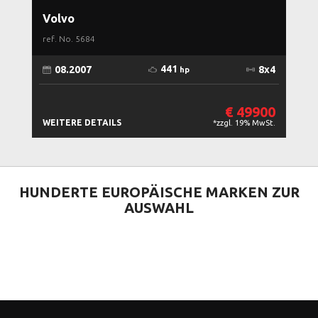
Volvo
M
ref. No.
5684
re
441
x4
08.2007
8x4
hp
00
€ 49900
WEITERE DETAILS
WE
St.
*zzgl. 19% MwSt.
HUNDERTE EUROPÄISCHE
MARKEN ZUR
AUSWAHL