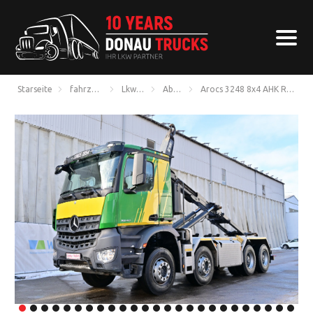
Starseite
fahrzeugangebote
Lkw über 7,5 t
Abrollkipper
Arocs 3248 8x4 AHK Retarde