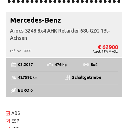
Mercedes-Benz
Arocs 3248 8x4 AHK Retarder 68t-GZG 13t-
Achsen
€ 62900
ref. No.
5600
*zzgl. 19% MwSt.
03.2017
476
8x4
hp
427592
Schaltgetriebe
km
EURO 6
ABS
ESP