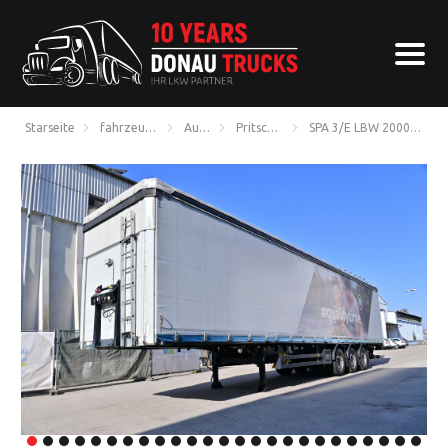
Starseite
fahrzeugangebote
Auflieger
Pritsche + Plane
SPA 3/E LBW 2000kg Lif