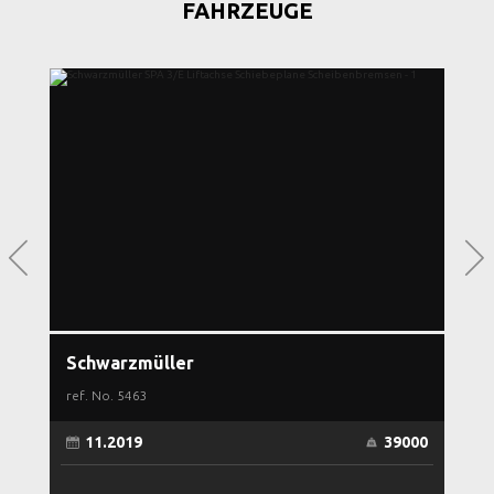
FAHRZEUGE
Schwarzmüller
S
ref. No.
5463
re
x4
11.2019
39000