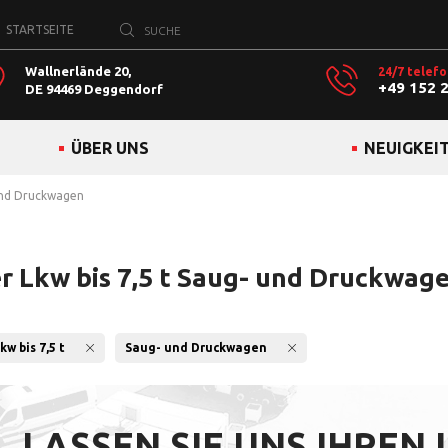
STARTSEITE
Wallnerlände 20,
24/7 telefo
+49 152 
DE 94469 Deggendorf
ÜBER UNS
NEUIGKEI
 und Druckwagen
r Lkw bis 7,5 t Saug- und Druckwag
w bis 7,5 t
Saug- und Druckwagen
LASSEN SIE UNS IHREN