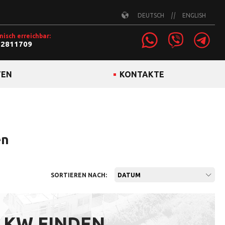
DEUTSCH
ENGLISH
nisch erreichbar:
22811709
TEN
KONTAKTE
en
SORTIEREN NACH:
DATUM
 LKW FINDEN