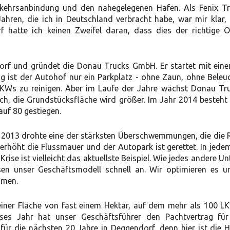
rkehrsanbindung und den nahegelegenen Hafen. Als Fenix Tr
ahren, die ich in Deutschland verbracht habe, war mir klar,
 hatte ich keinen Zweifel daran, dass dies der richtige Or
orf und gründet die Donau Trucks GmbH. Er startet mit ei
 ist der Autohof nur ein Parkplatz - ohne Zaun, ohne Beleuc
LKWs zu reinigen. Aber im Laufe der Jahre wächst Donau Tru
ch, die Grundstücksfläche wird größer. Im Jahr 2014 besteht
auf 80 gestiegen.
ahr 2013 drohte eine der stärksten Überschwemmungen, die die 
 erhöht die Flussmauer und der Autopark ist gerettet. In jede
rise ist vielleicht das aktuellste Beispiel. Wie jedes andere 
en unser Geschäftsmodell schnell an. Wir optimieren es u
mmen.
einer Fläche von fast einem Hektar, auf dem mehr als 100 L
es Jahr hat unser Geschäftsführer den Pachtvertrag fü
 für die nächsten 20 Jahre in Deggendorf, denn hier ist die