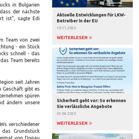
ucks in Bulgarien
 dass der nächste
Aktuelle Entwicklungen für LKW-
t ist", sagte Edi
Betreiber in der EU
10.11.2025
WEITERLESEN
nem Team von zwei
htung - ein Stück
cks schnell - das
 das Team bereits
Region seit Jahren
m Geschäft gibt es
Unternehmen spüren
Sicherheit geht vor: So erkennen
nd ändern unsere
Sie verlässliche Angebote
01.04.2025
WEITERLESEN
KWs verschiedener
r das Grundstück
 Heimat von Donau