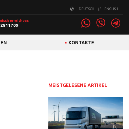
DEUTSCH
ENGLISH
nisch erreichbar:
22811709
TEN
KONTAKTE
MEISTGELESENE ARTIKEL