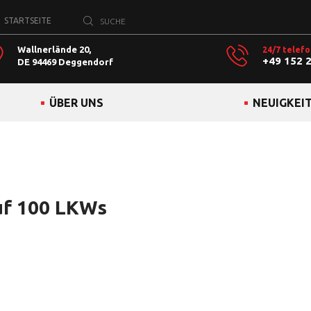
STARTSEITE
Wallnerlände 20,
24/7 telefo
+49 152 
DE 94469 Deggendorf
ÜBER UNS
NEUIGKEI
uf 100 LKWs